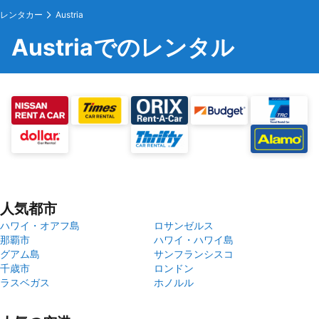
レンタカー
Austria
Austriaでのレンタル
人気都市
ハワイ・オアフ島
ロサンゼルス
那覇市
ハワイ・ハワイ島
グアム島
サンフランシスコ
千歳市
ロンドン
ラスベガス
ホノルル