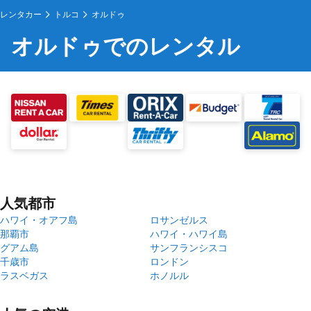
レンタカー
トルコ
オルドゥ
オルドゥでのレンタル
人気都市
ハワイ・オアフ島
ロサンゼルス
那覇市
ハワイ・ハワイ島
グアム島
サンフランシスコ
千歳市
ロンドン
ラスベガス
ホノルル