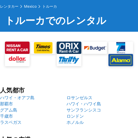
レンタカー
Mexico
トルーカ
トルーカでのレンタル
人気都市
ハワイ・オアフ島
ロサンゼルス
那覇市
ハワイ・ハワイ島
グアム島
サンフランシスコ
千歳市
ロンドン
ラスベガス
ホノルル