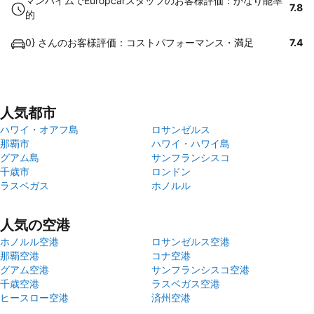
マンハイムでEuropcarスタッフのお客様評価：かなり能率
7.8
的
0} さんのお客様評価：コストパフォーマンス・満足
7.4
人気都市
ハワイ・オアフ島
ロサンゼルス
那覇市
ハワイ・ハワイ島
グアム島
サンフランシスコ
千歳市
ロンドン
ラスベガス
ホノルル
人気の空港
ホノルル空港
ロサンゼルス空港
那覇空港
コナ空港
グアム空港
サンフランシスコ空港
千歳空港
ラスベガス空港
ヒースロー空港
済州空港