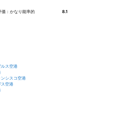
様評価：かなり能率的
8.1
ゼルス空港
港
ランシスコ空港
ガス空港
港