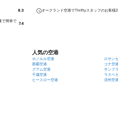
8.3
オークランド空港でThriftyスタッフのお客
迅速で簡単で
7.4
人気の空港
ホノルル空港
ロサン
那覇空港
コナ空
グアム空港
サンフ
千歳空港
ラスベ
ヒースロー空港
済州空