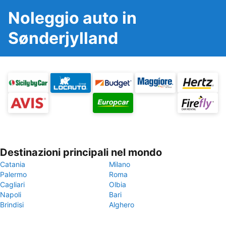
Noleggio auto in
Sønderjylland
Destinazioni principali nel mondo
Catania
Milano
Palermo
Roma
Cagliari
Olbia
Napoli
Bari
Brindisi
Alghero