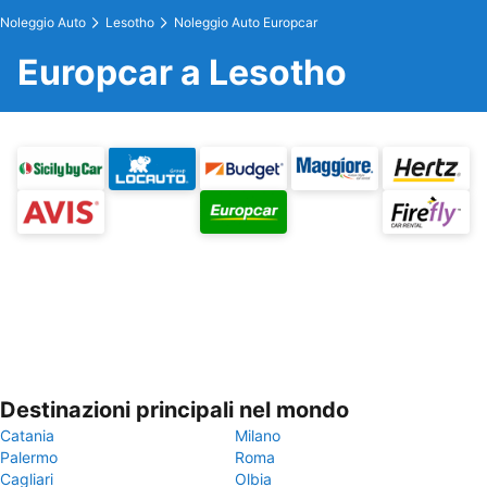
Noleggio Auto
Lesotho
Noleggio Auto Europcar
Europcar a Lesotho
Destinazioni principali nel mondo
Catania
Milano
Palermo
Roma
Cagliari
Olbia