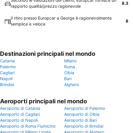
Secondo le valutazioni dei clienti, Europcar fornisce un
8.3
rapporto qualità/prezzo ragionevole
Il ritiro presso Europcar a George è ragionevolmente
8
semplice e veloce
Destinazioni principali nel mondo
Catania
Milano
Palermo
Roma
Cagliari
Olbia
Napoli
Bari
Brindisi
Alghero
Aeroporti principali nel mondo
Aeroporto di Catania
Aeroporto di Palermo
Aeroporto di Cagliari
Aeroporto di Olbia
Aeroporto di Napoli
Aeroporto di Bari
Aeroporto di Roma Fiumicino
Aeroporto di Brindisi
Aeroporto di Milano Linate
Aeroporto di Alghero