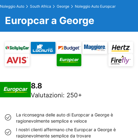
Noleggio Auto
South Africa
George
Noleggio Auto Europcar
Europcar a George
8.8
Valutazioni
:
250+
La riconsegna delle auto di Europcar a George è
ragionevolmente semplice e veloce
I nostri clienti affermano che Europcar a George è
ragionevolmente semplice da trovare