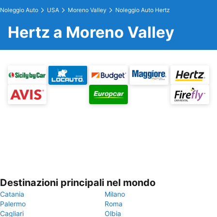
Noleggio Auto
USA
Moreno Valley
Noleggio Auto Hertz
Hertz a Moreno Valley
Destinazioni principali nel mondo
Catania
Milano
Palermo
Roma
Cagliari
Olbia