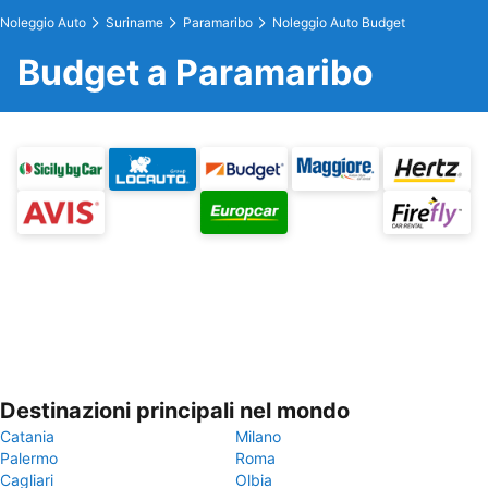
Noleggio Auto
Suriname
Paramaribo
Noleggio Auto Budget
Budget a Paramaribo
Destinazioni principali nel mondo
Catania
Milano
Palermo
Roma
Cagliari
Olbia