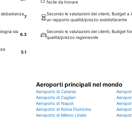
facile da trovare
no abbastanza
Secondo le valutazioni dei clienti, Budget a
7
un rapporto qualità/prezzo soddisfacente
ologna sia
Secondo le valutazioni dei clienti, Budget fo
6.3
qualità/prezzo ragionevole
nza
5.1
Aeroporti principali nel mondo
Aeroporto di Catania
Aeropor
Aeroporto di Cagliari
Aeroport
Aeroporto di Napoli
Aeroport
Aeroporto di Roma Fiumicino
Aeroport
Aeroporto di Milano Linate
Aeropor