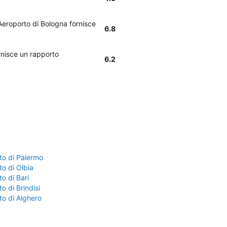
 Aeroporto di Bologna fornisce
6.8
rnisce un rapporto
6.2
to di Palermo
o di Olbia
o di Bari
o di Brindisi
to di Alghero