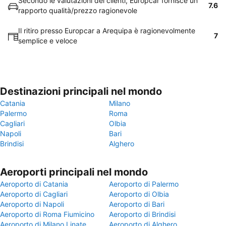
Secondo le valutazioni dei clienti, Europcar fornisce un
7.6
rapporto qualità/prezzo ragionevole
Il ritiro presso Europcar a Arequipa è ragionevolmente
7
semplice e veloce
Destinazioni principali nel mondo
Catania
Milano
Palermo
Roma
Cagliari
Olbia
Napoli
Bari
Brindisi
Alghero
Aeroporti principali nel mondo
Aeroporto di Catania
Aeroporto di Palermo
Aeroporto di Cagliari
Aeroporto di Olbia
Aeroporto di Napoli
Aeroporto di Bari
Aeroporto di Roma Fiumicino
Aeroporto di Brindisi
Aeroporto di Milano Linate
Aeroporto di Alghero