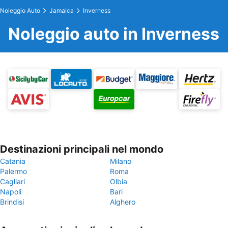
Noleggio Auto
Jamaica
Inverness
Noleggio auto in Inverness
Destinazioni principali nel mondo
Catania
Milano
Palermo
Roma
Cagliari
Olbia
Napoli
Bari
Brindisi
Alghero