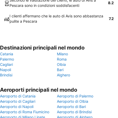
Secondo le valutazione dei clienti, le auto di Avis a
8.2
Pescara sono in condizioni soddisfacenti
I clienti affermano che le auto di Avis sono abbastanza
7.2
pulite a Pescara
Destinazioni principali nel mondo
Catania
Milano
Palermo
Roma
Cagliari
Olbia
Napoli
Bari
Brindisi
Alghero
Aeroporti principali nel mondo
Aeroporto di Catania
Aeroporto di Palermo
Aeroporto di Cagliari
Aeroporto di Olbia
Aeroporto di Napoli
Aeroporto di Bari
Aeroporto di Roma Fiumicino
Aeroporto di Brindisi
Aeroporto di Milano Linate
Aeroporto di Alghero