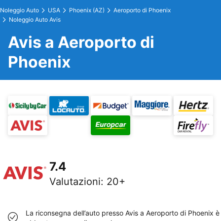
Noleggio Auto
USA
Phoenix (AZ)
Aeroporto di Phoenix
Noleggio Auto Avis
Avis a Aeroporto di
Phoenix
7.4
Valutazioni
:
20+
La riconsegna dell’auto presso Avis a Aeroporto di Phoenix è