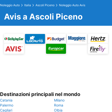
Noleggio Auto
Italia
Ascoli Piceno
Noleggio Auto Avis
Avis a Ascoli Piceno
Destinazioni principali nel mondo
Catania
Milano
Palermo
Roma
Cagliari
Olbia