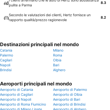
I clienti affermano che le auto di Hertz sono abbastanza
8.3
pulite a Parma
Secondo le valutazioni dei clienti, Hertz fornisce un
8.2
rapporto qualità/prezzo ragionevole
Destinazioni principali nel mondo
Catania
Milano
Palermo
Roma
Cagliari
Olbia
Napoli
Bari
Brindisi
Alghero
Aeroporti principali nel mondo
Aeroporto di Catania
Aeroporto di Palermo
Aeroporto di Cagliari
Aeroporto di Olbia
Aeroporto di Napoli
Aeroporto di Bari
Aeroporto di Roma Fiumicino
Aeroporto di Brindisi
Aeroporto di Milano Linate
Aeroporto di Alghero