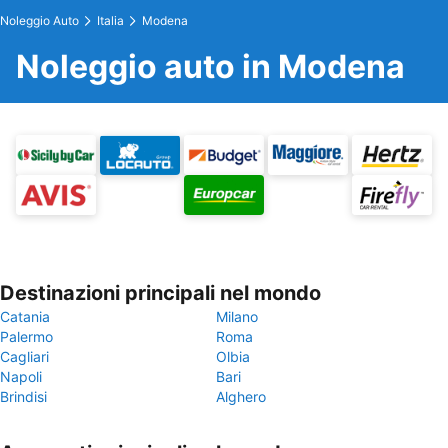
Noleggio Auto
Italia
Modena
Noleggio auto in Modena
Destinazioni principali nel mondo
Catania
Milano
Palermo
Roma
Cagliari
Olbia
Napoli
Bari
Brindisi
Alghero