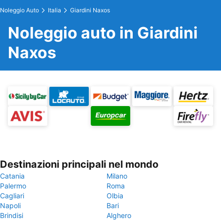
Noleggio Auto
Italia
Giardini Naxos
Noleggio auto in Giardini
Naxos
Destinazioni principali nel mondo
Catania
Milano
Palermo
Roma
Cagliari
Olbia
Napoli
Bari
Brindisi
Alghero