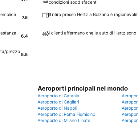
condizioni soddisfacenti
semplice
Il ritiro presso Hertz a Bolzano è ragionevo
7.5
bbastanza
I clienti affermano che le auto di Hertz son
6.4
lità/prezzo
5.5
Aeroporti principali nel mondo
Aeroporto di Catania
Aeropor
Aeroporto di Cagliari
Aeroport
Aeroporto di Napoli
Aeroport
Aeroporto di Roma Fiumicino
Aeroport
Aeroporto di Milano Linate
Aeropor