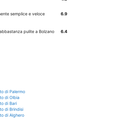
lmente semplice e veloce
6.9
o abbastanza pulite a Bolzano
6.4
to di Palermo
o di Olbia
o di Bari
o di Brindisi
to di Alghero