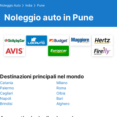
Noleggio Auto
India
Pune
Noleggio auto in Pune
Destinazioni principali nel mondo
Catania
Milano
Palermo
Roma
Cagliari
Olbia
Napoli
Bari
Brindisi
Alghero