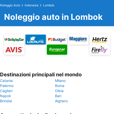
Noleggio Auto
Indonesia
Lombok
Noleggio auto in Lombok
Destinazioni principali nel mondo
Catania
Milano
Palermo
Roma
Cagliari
Olbia
Napoli
Bari
Brindisi
Alghero