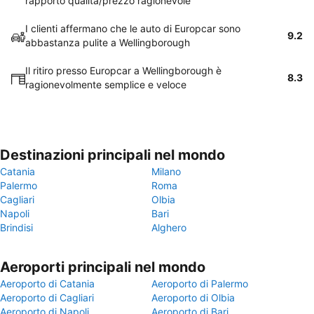
rapporto qualità/prezzo ragionevole
I clienti affermano che le auto di Europcar sono
9.2
abbastanza pulite a Wellingborough
Il ritiro presso Europcar a Wellingborough è
8.3
ragionevolmente semplice e veloce
Destinazioni principali nel mondo
Catania
Milano
Palermo
Roma
Cagliari
Olbia
Napoli
Bari
Brindisi
Alghero
Aeroporti principali nel mondo
Aeroporto di Catania
Aeroporto di Palermo
Aeroporto di Cagliari
Aeroporto di Olbia
Aeroporto di Napoli
Aeroporto di Bari