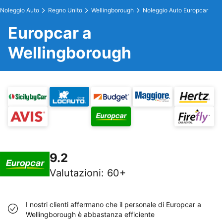
Noleggio Auto
Regno Unito
Wellingborough
Noleggio Auto Europcar
Europcar a
Wellingborough
9.2
Valutazioni
:
60+
I nostri clienti affermano che il personale di Europcar a
Wellingborough è abbastanza efficiente