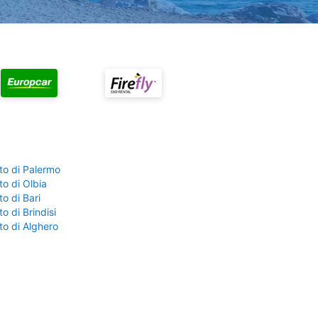
to di Palermo
o di Olbia
o di Bari
o di Brindisi
to di Alghero