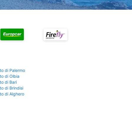
to di Palermo
o di Olbia
o di Bari
o di Brindisi
to di Alghero