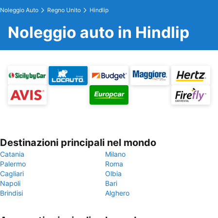
Noleggio Auto
Regno Unito
Hindlip
Noleggio auto in Hindlip
Destinazioni principali nel mondo
Catania
Milano
Palermo
Roma
Cagliari
Olbia
Napoli
Bari
Brindisi
Alghero