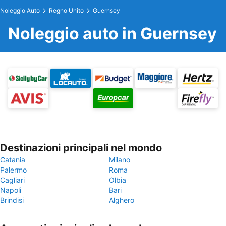
Noleggio Auto
Regno Unito
Guernsey
Noleggio auto in Guernsey
Destinazioni principali nel mondo
Catania
Milano
Palermo
Roma
Cagliari
Olbia
Napoli
Bari
Brindisi
Alghero