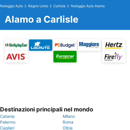
Noleggio Auto
Regno Unito
Carlisle
Noleggio Auto Alamo
Alamo a Carlisle
Destinazioni principali nel mondo
Catania
Milano
Palermo
Roma
Cagliari
Olbia