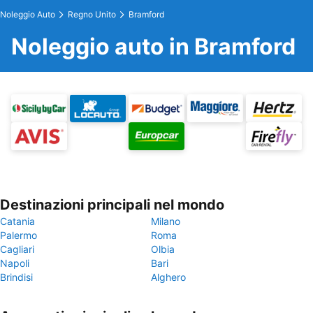
Noleggio Auto
Regno Unito
Bramford
Noleggio auto in Bramford
Destinazioni principali nel mondo
Catania
Milano
Palermo
Roma
Cagliari
Olbia
Napoli
Bari
Brindisi
Alghero