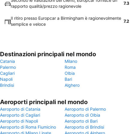
Secondo le valutazioni dei clienti, Europcar fornisce un
7.3
rapporto qualità/prezzo ragionevole
Il ritiro presso Europcar a Birmingham è ragionevolmente
7.2
semplice e veloce
Destinazioni principali nel mondo
Catania
Milano
Palermo
Roma
Cagliari
Olbia
Napoli
Bari
Brindisi
Alghero
Aeroporti principali nel mondo
Aeroporto di Catania
Aeroporto di Palermo
Aeroporto di Cagliari
Aeroporto di Olbia
Aeroporto di Napoli
Aeroporto di Bari
Aeroporto di Roma Fiumicino
Aeroporto di Brindisi
Aeroporto di Milano Linate
Aeroporto di Alghero