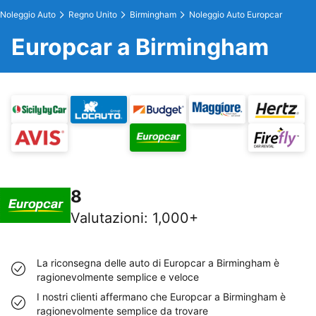
Noleggio Auto
Regno Unito
Birmingham
Noleggio Auto Europcar
Europcar a Birmingham
8
Valutazioni
:
1,000+
La riconsegna delle auto di Europcar a Birmingham è
ragionevolmente semplice e veloce
I nostri clienti affermano che Europcar a Birmingham è
ragionevolmente semplice da trovare