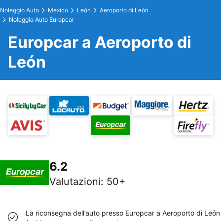
Noleggio Auto
Mexico
León
Aeroporto di León
Noleggio Auto Europcar
Europcar a Aeroporto di
León
6.2
Valutazioni
:
50+
La riconsegna dell’auto presso Europcar a Aeroporto di León