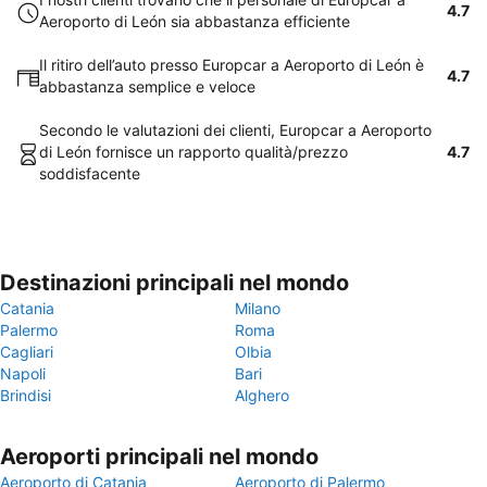
4.7
Aeroporto di León sia abbastanza efficiente
Il ritiro dell’auto presso Europcar a Aeroporto di León è
4.7
abbastanza semplice e veloce
Secondo le valutazioni dei clienti, Europcar a Aeroporto
di León fornisce un rapporto qualità/prezzo
4.7
soddisfacente
Destinazioni principali nel mondo
Catania
Milano
Palermo
Roma
Cagliari
Olbia
Napoli
Bari
Brindisi
Alghero
Aeroporti principali nel mondo
Aeroporto di Catania
Aeroporto di Palermo