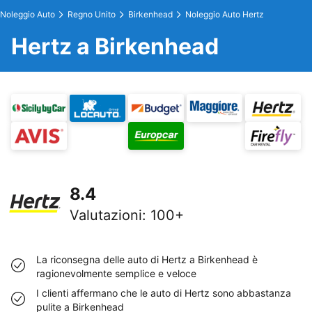
Noleggio Auto
Regno Unito
Birkenhead
Noleggio Auto Hertz
Hertz a Birkenhead
8.4
Valutazioni
:
100+
La riconsegna delle auto di Hertz a Birkenhead è
ragionevolmente semplice e veloce
I clienti affermano che le auto di Hertz sono abbastanza
pulite a Birkenhead