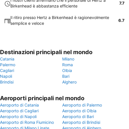
I nostri clienti affermano che il personale di Hertz a
7.7
Birkenhead è abbastanza efficiente
Il ritiro presso Hertz a Birkenhead è ragionevolmente
6.7
semplice e veloce
Destinazioni principali nel mondo
Catania
Milano
Palermo
Roma
Cagliari
Olbia
Napoli
Bari
Brindisi
Alghero
Aeroporti principali nel mondo
Aeroporto di Catania
Aeroporto di Palermo
Aeroporto di Cagliari
Aeroporto di Olbia
Aeroporto di Napoli
Aeroporto di Bari
Aeroporto di Roma Fiumicino
Aeroporto di Brindisi
Aeroporto di Milano Linate
Aeroporto di Alghero