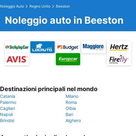
Noleggio Auto
Regno Unito
Beeston
Noleggio auto in Beeston
Destinazioni principali nel mondo
Catania
Milano
Palermo
Roma
Cagliari
Olbia
Napoli
Bari
Brindisi
Alghero