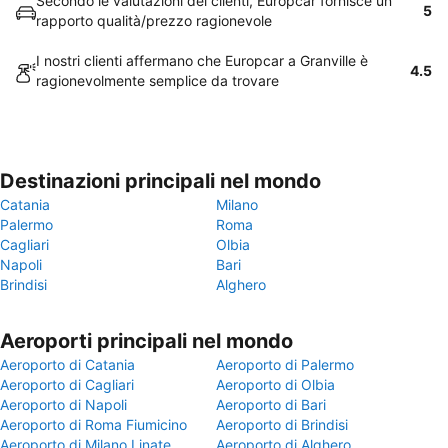
Secondo le valutazioni dei clienti, Europcar fornisce un
5
rapporto qualità/prezzo ragionevole
I nostri clienti affermano che Europcar a Granville è
4.5
ragionevolmente semplice da trovare
Destinazioni principali nel mondo
Catania
Milano
Palermo
Roma
Cagliari
Olbia
Napoli
Bari
Brindisi
Alghero
Aeroporti principali nel mondo
Aeroporto di Catania
Aeroporto di Palermo
Aeroporto di Cagliari
Aeroporto di Olbia
Aeroporto di Napoli
Aeroporto di Bari
Aeroporto di Roma Fiumicino
Aeroporto di Brindisi
Aeroporto di Milano Linate
Aeroporto di Alghero