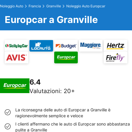
Noleggio Auto
Francia
Granville
Noleggio Auto Europcar
Europcar a Granville
6.4
Valutazioni
:
20+
La riconsegna delle auto di Europcar a Granville è
ragionevolmente semplice e veloce
I clienti affermano che le auto di Europcar sono abbastanza
pulite a Granville