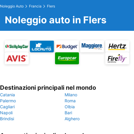
Noleggio Auto
Francia
Flers
Noleggio auto in Flers
Destinazioni principali nel mondo
Catania
Milano
Palermo
Roma
Cagliari
Olbia
Napoli
Bari
Brindisi
Alghero