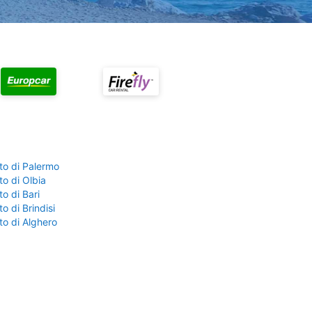
to di Palermo
o di Olbia
o di Bari
o di Brindisi
to di Alghero