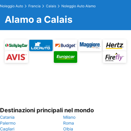
Noleggio Auto
Francia
Calais
Noleggio Auto Alamo
Alamo a Calais
Destinazioni principali nel mondo
Catania
Milano
Palermo
Roma
Cagliari
Olbia