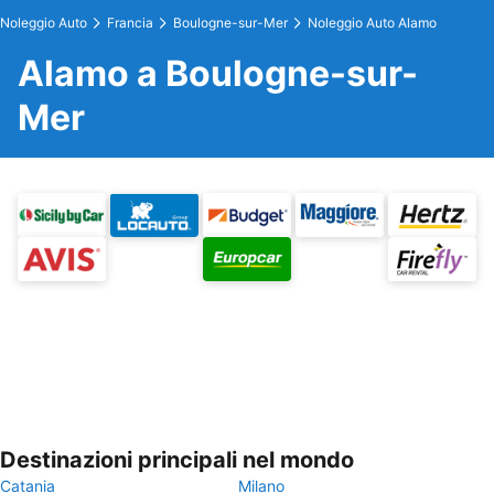
Noleggio Auto
Francia
Boulogne-sur-Mer
Noleggio Auto Alamo
Alamo a Boulogne-sur-
Mer
Destinazioni principali nel mondo
Catania
Milano