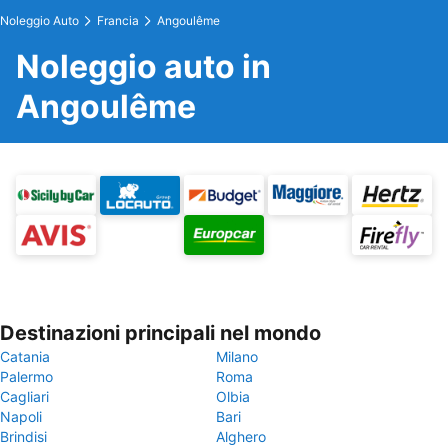
Noleggio Auto
Francia
Angoulême
Noleggio auto in
Angoulême
Destinazioni principali nel mondo
Catania
Milano
Palermo
Roma
Cagliari
Olbia
Napoli
Bari
Brindisi
Alghero