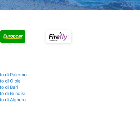
to di Palermo
o di Olbia
o di Bari
o di Brindisi
to di Alghero