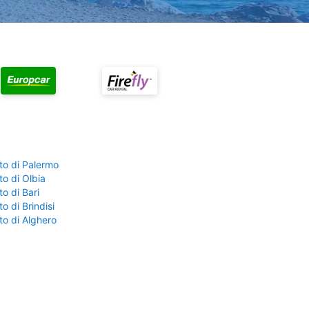
to di Palermo
o di Olbia
o di Bari
o di Brindisi
to di Alghero