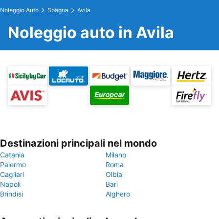
Noleggio Auto
Spagna
Avila
Noleggio auto in Avila
Destinazioni principali nel mondo
Catania
Milano
Palermo
Roma
Cagliari
Olbia
Napoli
Bari
Brindisi
Alghero