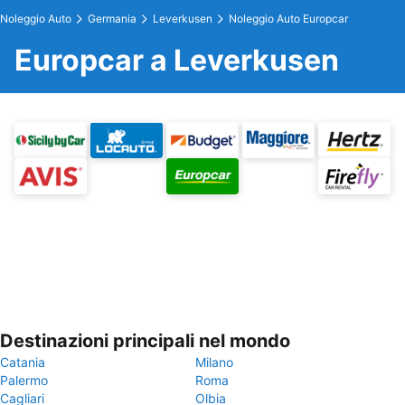
Noleggio Auto
Germania
Leverkusen
Noleggio Auto Europcar
Europcar a Leverkusen
Destinazioni principali nel mondo
Catania
Milano
Palermo
Roma
Cagliari
Olbia