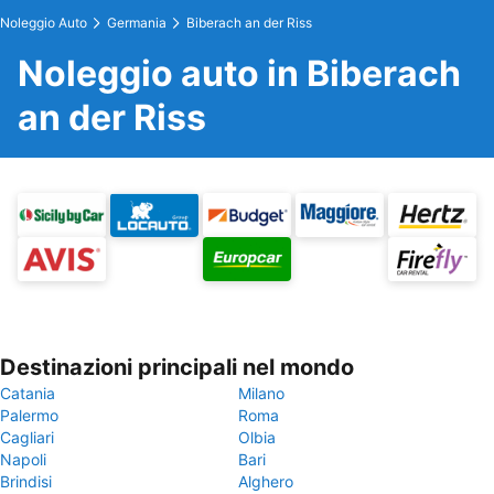
Noleggio Auto
Germania
Biberach an der Riss
Noleggio auto in Biberach
an der Riss
Destinazioni principali nel mondo
Catania
Milano
Palermo
Roma
Cagliari
Olbia
Napoli
Bari
Brindisi
Alghero