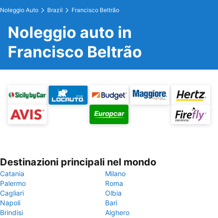
Noleggio Auto
Brazil
Francisco Beltrão
Noleggio auto in
Francisco Beltrão
Destinazioni principali nel mondo
Catania
Milano
Palermo
Roma
Cagliari
Olbia
Napoli
Bari
Brindisi
Alghero