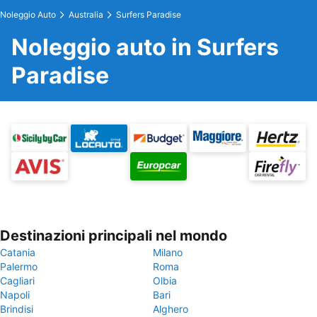
Noleggio Auto
Australia
Surfers Paradise
Noleggio auto in Surfers
Paradise
Destinazioni principali nel mondo
Catania
Milano
Palermo
Roma
Cagliari
Olbia
Napoli
Bari
Brindisi
Alghero