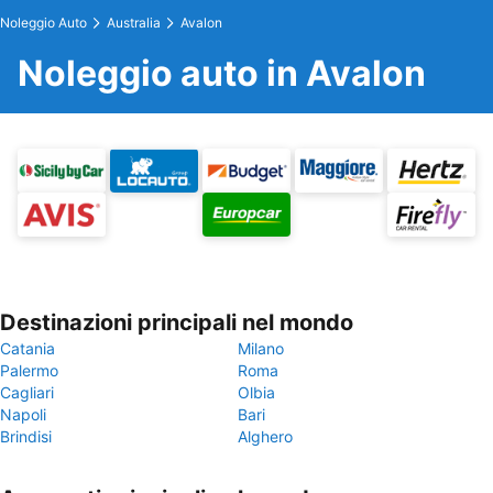
Noleggio Auto
Australia
Avalon
Noleggio auto in Avalon
Destinazioni principali nel mondo
Catania
Milano
Palermo
Roma
Cagliari
Olbia
Napoli
Bari
Brindisi
Alghero