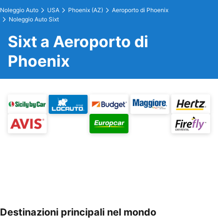
Noleggio Auto
USA
Phoenix (AZ)
Aeroporto di Phoenix
Noleggio Auto Sixt
Sixt a Aeroporto di
Phoenix
Destinazioni principali nel mondo