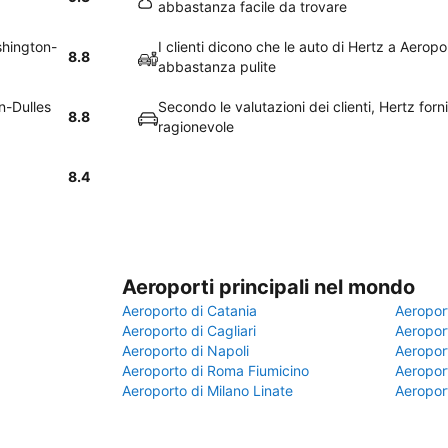
abbastanza facile da trovare
ashington-
I clienti dicono che le auto di Hertz a Aerop
8.8
abbastanza pulite
n-Dulles
Secondo le valutazioni dei clienti, Hertz for
8.8
ragionevole
8.4
Aeroporti principali nel mondo
Aeroporto di Catania
Aeropor
Aeroporto di Cagliari
Aeroport
Aeroporto di Napoli
Aeroport
Aeroporto di Roma Fiumicino
Aeroport
Aeroporto di Milano Linate
Aeropor