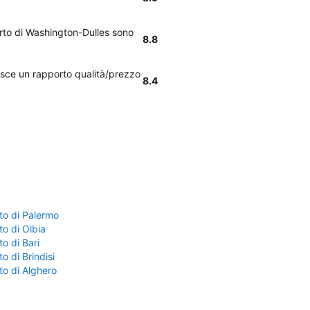
orto di Washington-Dulles sono
8.8
nisce un rapporto qualità/prezzo
8.4
to di Palermo
o di Olbia
o di Bari
o di Brindisi
to di Alghero