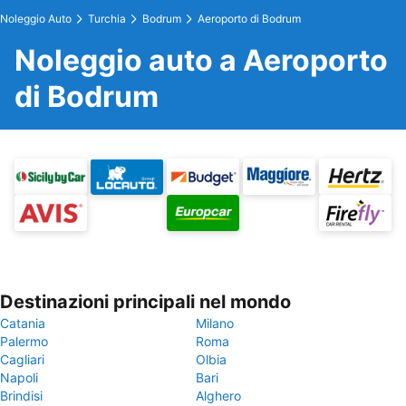
Noleggio Auto
Turchia
Bodrum
Aeroporto di Bodrum
Noleggio auto a Aeroporto
di Bodrum
Destinazioni principali nel mondo
Catania
Milano
Palermo
Roma
Cagliari
Olbia
Napoli
Bari
Brindisi
Alghero